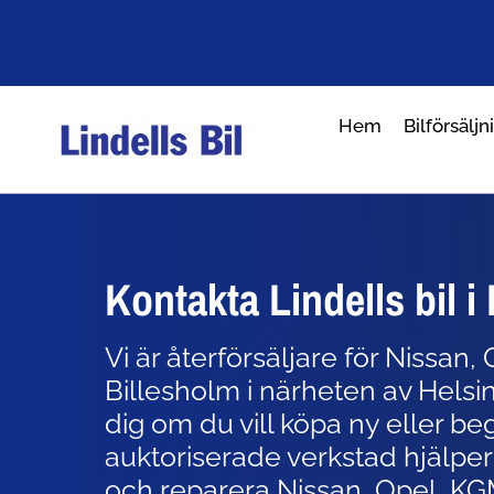
Hem
Bilförsäljn
Kontakta Lindells bil i
Vi är återförsäljare för Nissan
Billesholm i närheten av Helsin
dig om du vill köpa ny eller be
auktoriserade verkstad hjälper 
och reparera
Nissan, Opel, K