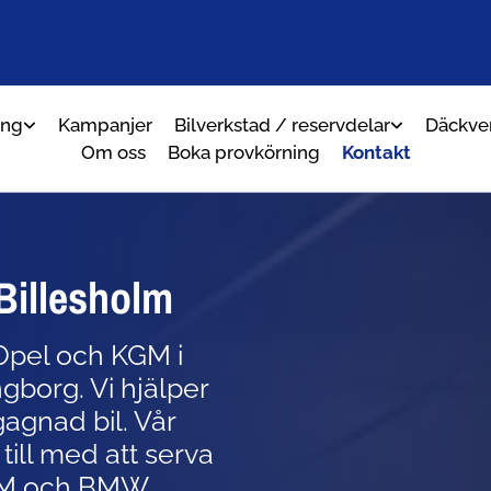
ing
Kampanjer
Bilverkstad / reservdelar
Däckve
Om oss
Boka provkörning
Kontakt
 Billesholm
, Opel och KGM i
gborg. Vi hjälper
gagnad bil. Vår
till med att
serva
GM och BMW.